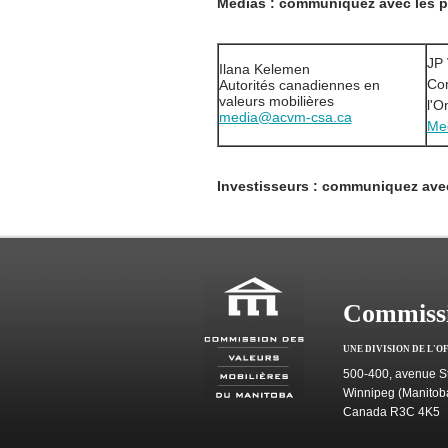
Médias : communiquez avec les p
JP 
Ilana Kelemen
Com
Autorités canadiennes en
valeurs mobilières
l'O
media@acvm-csa.ca
Med
Investisseurs : communiquez av
Commissi
UNE DIVISION DE L'O
500-400, avenue St
Winnipeg (Manitob
Canada R3C 4K5