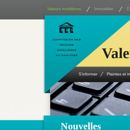
Valeurs mobilières
Immobilier
D
Vale
S’informer
Plaintes et i
Nouvelles