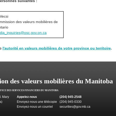
ersonnes suivantes :
Vecsi
mission des valeurs mobilières de
ntario
ia_inquiries@osc.gov.on.ca
ec
l'autorité en valeurs mobilières de votre province ou territoire
.
on des valeurs mobilières du Manitoba
FFICE DES SERVICES FINANCIERS DU MANITOBA
. Mary
Appelez-nous
(204) 945-2548
a)
Envoyez-nous une télécopie
(204) 945-0330
Envoyez-nous un courriel
securities@gov.mb.ca