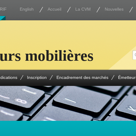
RIF
English
Accueil
La CVM
Nouvelles
urs mobilières
ndications
Inscription
Encadrement des marchés
Émetteur