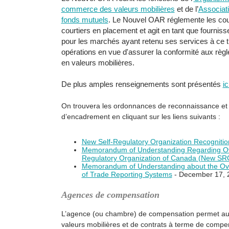
commerce des valeurs mobilières
et de l’
Associat
fonds mutuels
. Le Nouvel OAR réglemente les court
courtiers en placement et agit en tant que fournis
pour les marchés ayant retenu ses services à ce ti
opérations en vue d'assurer la conformité aux règl
en valeurs mobilières.
De plus amples renseignements sont présentés
ic
On trouvera les ordonnances de reconnaissance et d
d’encadrement en cliquant sur les liens suivants :
New Self-Regulatory Organization Recognitio
Memorandum of Understanding Regarding Over
Regulatory Organization of Canada (New SRO
Memorandum of Understanding about the Ove
of Trade Reporting Systems
- December 17, 
Agences de compensation
L’agence (ou chambre) de compensation permet au
valeurs mobilières et de contrats à terme de compen