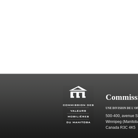
Commissi
UNE DIVISION DE L'O
500-400, avenue St
Winnipeg (Manitob
Canada R3C 4K5