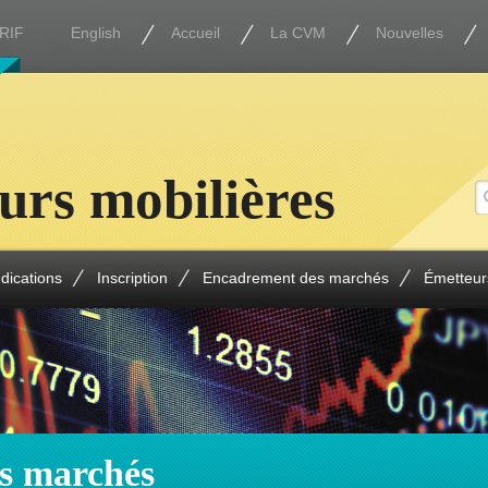
RIF
English
Accueil
La CVM
Nouvelles
urs mobilières
ndications
Inscription
Encadrement des marchés
Émetteur
s marchés