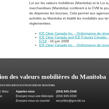
Loi sur les valeurs mobilières (Manitoba) et la Loi s
marchandises (Manitoba) confèrent à la CVM le pou
de dispenser les bourses. Cela permet aux agences
activités au Manitoba et établit les modalités aux t
réglementées.
ICE Clear Canada Inc. - Ordonnance de révo
ICE Clear Canada and ICE Futures Canada 
5719
- 16 juin 2008
ICE Clear Canada Inc. - Ordonnance de rec
on des valeurs mobilières du Manitoba
FFICE DES SERVICES FINANCIERS DU MANITOBA
. Mary
Appelez-nous
(204) 945-2548
a)
Envoyez-nous une télécopie
(204) 945-0330
Envoyez-nous un courriel
securities@gov.mb.ca