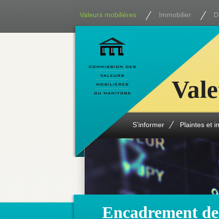
Valeurs mobilières
Immobilier
D
Vale
S’informer
Plaintes et i
Encadrement de