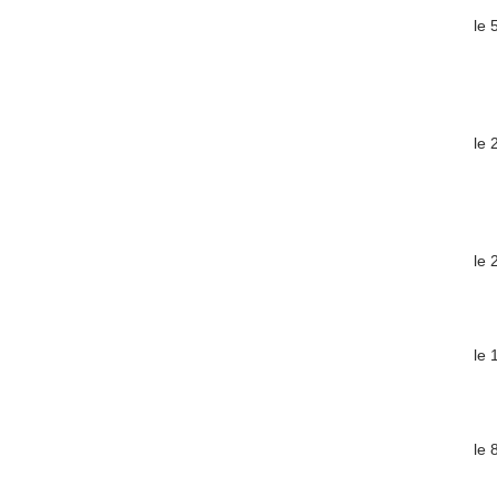
le
le
le
le 
le 