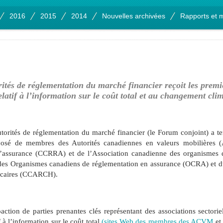
2016
2015
2014
Nouvelles archivées
Rapports et m
ités de réglementation du marché financier reçoit les prem
elatif à l’information sur le coût total et au changement cli
orités de réglementation du marché financier (le Forum conjoint) a te
sé de membres des Autorités canadiennes en valeurs mobilières 
d’assurance (CCRRA) et de l’Association canadienne des organismes d
des Organismes canadiens de réglementation en assurance (OCRA) et du
hécaires (CCARCH).
ction de parties prenantes clés représentant des associations sectori
f à l’information sur le coût total
(
sites Web des membres des ACVM
et