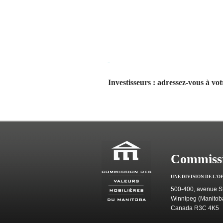
Investisseurs : adressez-vous à vo
Commissi
UNE DIVISION DE L'O
500-400, avenue St
Winnipeg (Manitob
Canada R3C 4K5