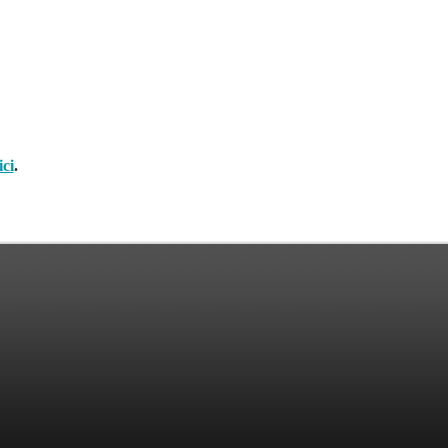
ici
.