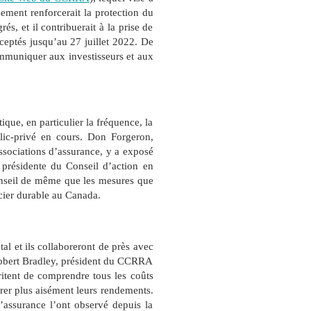
sement renforcerait la protection du
és, et il contribuerait à la prise de
ceptés jusqu’au 27 juillet 2022.
De
ommuniquer aux investisseurs et aux
que, en particulier la fréquence, la
lic-privé en cours.
Don Forgeron,
ssociations d’assurance, y a exposé
présidente du Conseil d’action en
onseil de même que les mesures que
cier durable au Canada.
al et ils collaboreront de près avec
e Robert Bradley, président du CCRRA
éritent de comprendre tous les coûts
parer plus aisément leurs rendements
.
d’assurance l’ont observé depuis la