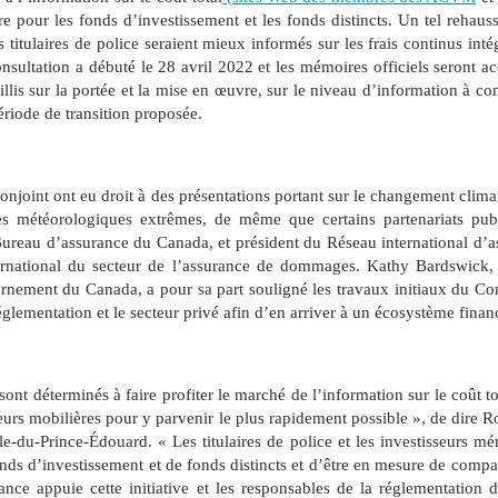
re pour les fonds d’investissement et les fonds distincts. Un tel rehaus
s titulaires de police seraient mieux informés sur les frais continus intégr
onsultation a
débuté le 28 avril 2022 et les mémoires officiels seront ac
llis sur la portée et la mise en œuvre, sur le niveau d’information à c
période de transition proposée
.
njoint ont eu droit à des présentations portant sur le changement climati
es météorologiques extrêmes, de même que certains partenariats pub
 Bureau d’assurance du Canada, et président du Réseau international d’a
ernational du secteur de l’assurance de dommages.
Kathy Bardswick, 
rnement du Canada, a pour sa part souligné les travaux initiaux du C
glementation et le secteur privé afin d’en arriver à un écosystème finan
nt déterminés à faire profiter le marché de l’information sur le coût tot
aleurs mobilières pour y parvenir le plus rapidement possible », de dir
Île-du-Prince-Édouard
. « Les titulaires de police et les investisseurs m
 fonds d’investissement et de fonds distincts et d’être en mesure de com
rance appuie cette initiative et les responsables de la réglementation 