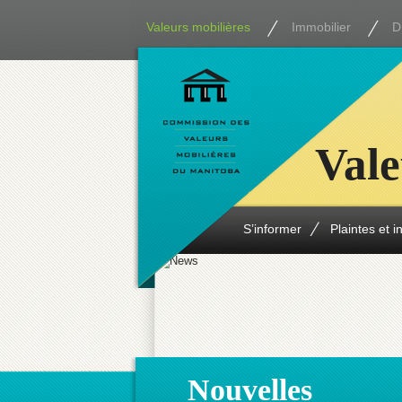
Valeurs mobilières
Immobilier
D
Vale
S’informer
Plaintes et i
Nouvelles