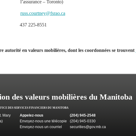
l’assurance – Toronto)
russ.courtney@fsrao.ca
437 225-8551
tre autorité en valeurs mobilières, dont les coordonnées se trouvent
on des valeurs mobilières du Manitoba
FFICE DES SERVICES FINANCIERS DU MANITOBA
. Mary
Appelez-nous
(204) 945-2548
a)
Envoyez-nous une télécopie
(204) 945-0330
Envoyez-nous un courriel
securities@gov.mb.ca