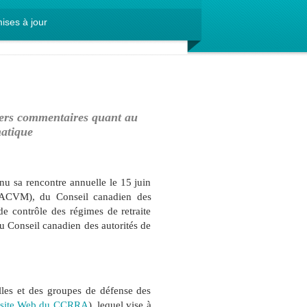
ises à jour
iers commentaires quant au
matique
nu sa rencontre annuelle le 15 juin
(ACVM), du Conseil canadien des
e contrôle des régimes de retraite
 Conseil canadien des autorités de
elles et des groupes de défense des
site Web du CCRRA
), lequel vise à