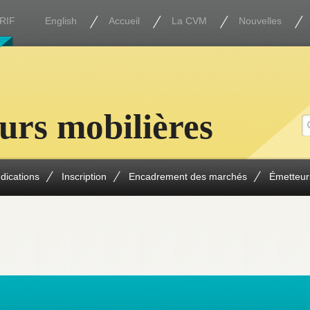
RIF
English
Accueil
La CVM
Nouvelles
urs mobilières
ndications
Inscription
Encadrement des marchés
Émetteur