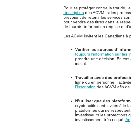
Pour se protéger contre la fraude, les
l’inscription
des ACVM, si les professi
prévoient de retenir les services so
pour vendre des titres dans le respec
de fournir l’information requise et 
Les ACVM invitent les Canadiens à p
Vérifier les sources d’infor
toujours l’information sur les 
prendre une décision. En cas 
inscrit.
Travailler avec des professi
ligne ou en personne, l’activit
l’inscription
des ACVM afin de t
N’utiliser que des platefor
cryptoactifs sont invités à le f
plateformes qui ne respectent 
investisseurs les protections q
investissement très risqué.
App