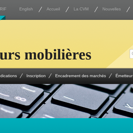
RIF
English
Accueil
La CVM
Nouvelles
urs mobilières
ndications
Inscription
Encadrement des marchés
Émetteur