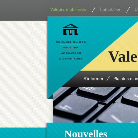
Valeurs mobilières
Immobilier
D
Vale
S’informer
Plaintes et i
Nouvelles