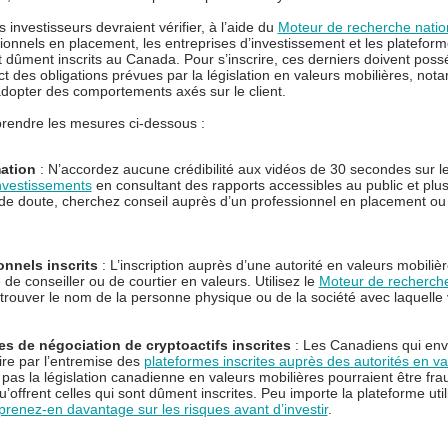
 investisseurs devraient vérifier, à l’aide du
Moteur de recherche natio
onnels en placement, les entreprises d’investissement et les plateforme
nt dûment inscrits au Canada. Pour s’inscrire, ces derniers doivent po
t des obligations prévues par la législation en valeurs mobilières, not
d’adopter des comportements axés sur le client.
rendre les mesures ci-dessous :
mation
: N’accordez aucune crédibilité aux vidéos de 30 secondes sur 
investissements
en consultant des rapports accessibles au public et plus
de doute, cherchez conseil auprès d’un professionnel en placement ou d
onnels inscrits
: L’inscription auprès d’une autorité en valeurs mobiliè
é de conseiller ou de courtier en valeurs. Utilisez le
Moteur de recherche
rouver le nom de la personne physique ou de la société avec laquelle v
mes de négociation de cryptoactifs inscrites
: Les Canadiens qui envi
aire par l’entremise des
plateformes inscrites auprès des autorités en v
pas la législation canadienne en valeurs mobilières pourraient être fr
u’offrent celles qui sont dûment inscrites. Peu importe la plateforme util
renez-en davantage sur les risques avant d’investir
.