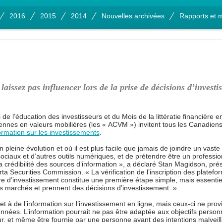
2016
2015
2014
Nouvelles archivées
Rapports et m
laissez pas influencer lors de la prise de décisions d’invest
e l’éducation des investisseurs et du Mois de la littératie financière 
ennes en valeurs mobilières (les « ACVM ») invitent tous les Canadiens à
formation sur les investissements
.
 pleine évolution et où il est plus facile que jamais de joindre un vast
s sociaux et d’autres outils numériques, et de prétendre être un profession
la crédibilité des sources d’information », a déclaré Stan Magidson, pr
erta Securities Commission. « La vérification de l’inscription des plate
e d’investissement constitue une première étape simple, mais essentiel
les marchés et prennent des décisions d’investissement. »
s et à de l’information sur l’investissement en ligne, mais ceux-ci ne p
onnées. L’information pourrait ne pas être adaptée aux objectifs personn
seur, et même être fournie par une personne ayant des intentions malveil