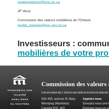
mediarelations@bcsc.bc.ca
JP Vecsi
Commission des valeurs mobilières de l’Ontario
media_inquiries@osc.gov.on.ca
Investisseurs : commu
mobilières de votre pro
Commission des valeurs 
UNE DIVISION DE L'OFFICE DES SERVICES FINANCIERS D
500-400, avenue St. Mary
Appelez-nous
Winnipeg (Manitoba)
Envoyez-nous une t
Canada R3C 4K5
Envoyez-nous un co