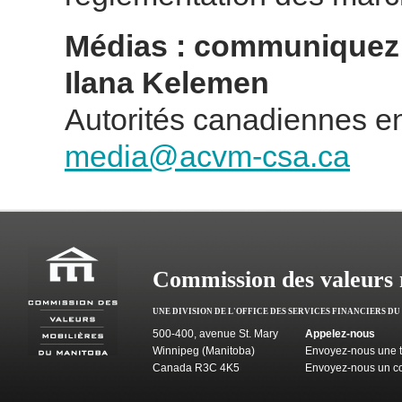
Médias : communiquez 
Ilana Kelemen
Autorités canadiennes en
media@acvm-csa.ca
Commission des valeurs 
UNE DIVISION DE L'OFFICE DES SERVICES FINANCIERS D
500-400, avenue St. Mary
Appelez-nous
Winnipeg (Manitoba)
Envoyez-nous une t
Canada R3C 4K5
Envoyez-nous un co