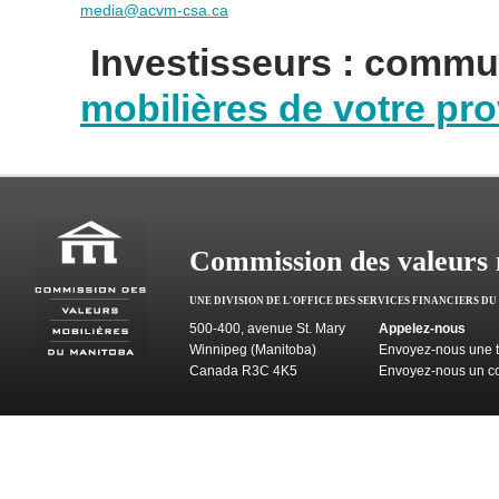
media@acvm-csa.ca
Investisseurs : commu
mobilières de votre pro
Commission des valeurs 
UNE DIVISION DE L'OFFICE DES SERVICES FINANCIERS D
500-400, avenue St. Mary
Appelez-nous
Winnipeg (Manitoba)
Envoyez-nous une t
Canada R3C 4K5
Envoyez-nous un co