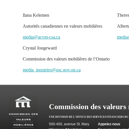
Ilana Kelemen
Theres
Autorités canadiennes en valeurs mobilières
Albert
media@acvm-csa.ca
media
Crystal Jongeward
Commission des valeurs mobilières de l’Ontario
media_inquiries@osc.gov.on.ca
Commission des valeurs 
UNE DIVISION DE L'OFFICE DES SERVICES FINANCIERS D
500-400, avenue St. Mary
Appelez-nous