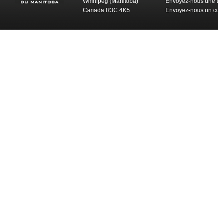
Winnipeg (Manitoba)
Envoyez-nous une t
Canada R3C 4K5
Envoyez-nous un co