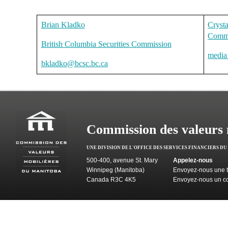
Brian Kladko
Cryst
Commis
British Columbia Securities Commission
media
bkladko@bcsc.bc.ca
Commission des valeurs 
UNE DIVISION DE L'OFFICE DES SERVICES FINANCIERS D
500-400, avenue St. Mary
Appelez-nous
Winnipeg (Manitoba)
Envoyez-nous une t
Canada R3C 4K5
Envoyez-nous un co