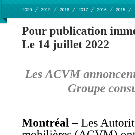
2020
2019
2018
2017
2016
2015
Pour publication imm
Le 14
juillet
2022
Les ACVM annoncent 
Groupe consul
Montréal
– Les Autorit
mobilières (ACVM) ont l