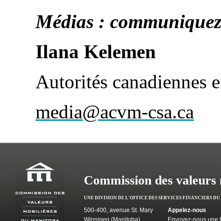
Médias : communiquez 
Ilana Kelemen
Autorités canadiennes e
media@acvm-csa.ca
Commission des valeurs 
UNE DIVISION DE L'OFFICE DES SERVICES FINANCIERS D
500-400, avenue St. Mary
Appelez-nous
Winnipeg (Manitoba)
Envoyez-nous une t