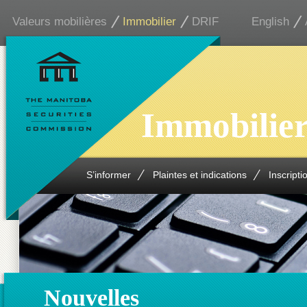
Valeurs mobilières
Immobilier
DRIF
English
Immobilie
S’informer
Plaintes et indications
Inscripti
Nouvelles