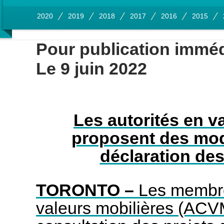
2020
2019
2018
2017
2016
2015
Pour publication imméd
Le 9 juin 2022
Les autorités en v
proposent des modi
déclaration des
TORONTO –
Les membre
valeurs mobilières (ACVM