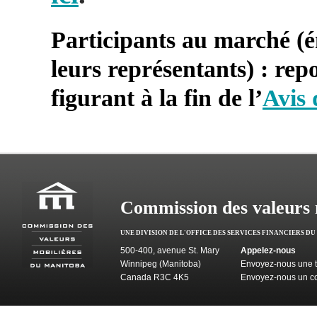
Participants au marché (é
leurs représentants) : repo
figurant à la fin de l’
Avis
Commission des valeurs 
UNE DIVISION DE L'OFFICE DES SERVICES FINANCIERS D
500-400, avenue St. Mary
Appelez-nous
Winnipeg (Manitoba)
Envoyez-nous une t
Canada R3C 4K5
Envoyez-nous un co