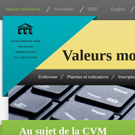
Valeurs mobilières
Immobilier
DRIF
English
Valeurs mo
S’informer
Plaintes et indications
Inscripti
Au sujet de la CVM