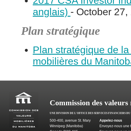
2017 CSA Investor In
anglais)
- October 27
Plan stratégique
Plan stratégique de l
mobilières du Manitob
Commission des valeurs 
UNE DIVISION DE L'OFFICE DES SERVICES FINANCIERS D
500-400, avenue St. Mary
Appelez-nous
Winnipeg (Manitoba)
Envoyez-nous une t